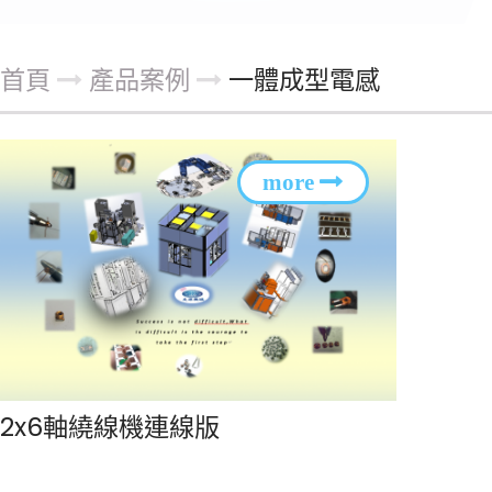
首頁
產品案例
一體成型電感
2x6軸繞線機連線版