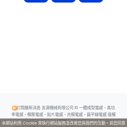
訂閱最新消息
友源機械有限公司 © 一體成型電感、高功
率電感、模壓電感、貼片電感、共模電感、扁平線電感 版權
所有.
本網站利用 Cookie 來執行網站服務並改善您與我們的互動。若您同意