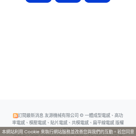
訂閱最新消息
友源機械有限公司 © 一體成型電感、高功
率電感、模壓電感、貼片電感、共模電感、扁平線電感 版權
所有.
本網站利用 Cookie 來執行網站服務並改善您與我們的互動。若您同意