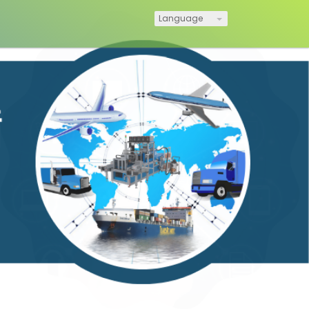
Language