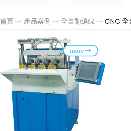
首頁
產品案例
全自動繞線
CNC 