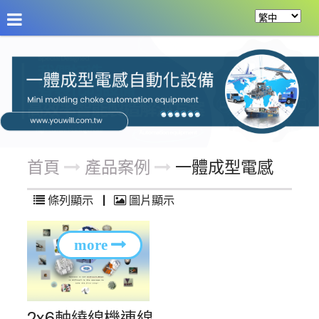
關於友源
訊息公告
產品案例
服務項目
首頁
產品案例
一體成型電感
條列顯示
|
圖片顯示
2x6軸繞線機連線